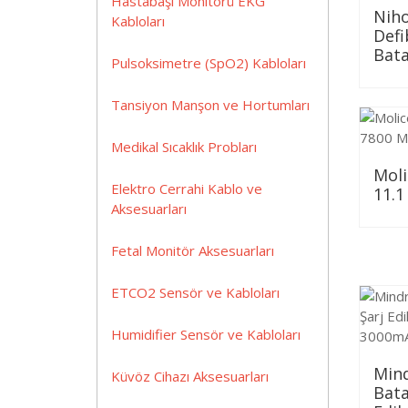
Hastabaşı Monitörü EKG
Nih
Kabloları
Defi
Bat
Pulsoksimetre (SpO2) Kabloları
Tansiyon Manşon ve Hortumları
Medikal Sıcaklık Probları
Moli
Elektro Cerrahi Kablo ve
11.1
Aksesuarları
Fetal Monitör Aksesuarları
ETCO2 Sensör ve Kabloları
Humidifier Sensör ve Kabloları
Mind
Küvöz Cihazı Aksesuarları
Bata