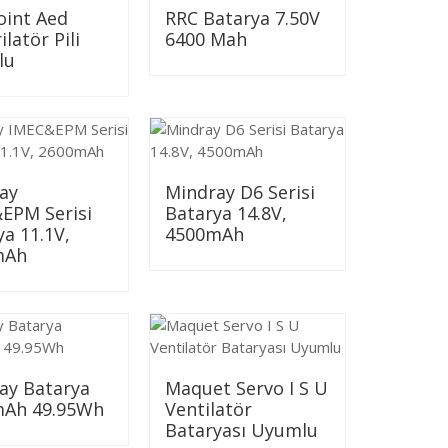
oint Aed
RRC Batarya 7.50V
ilatör Pili
6400 Mah
lu
ay
Mindray D6 Serisi
EPM Serisi
Batarya 14.8V,
ya 11.1V,
4500mAh
mAh
ay Batarya
Maquet Servo I S U
Ah 49.95Wh
Ventilatör
Bataryası Uyumlu