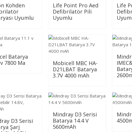
on Kohden
Life Point Pro Aed
Life P
brilatör
Defibrilatör Pili
Defibr
aryası Uyumlu
Uyumlu
Uyum
cel Batarya
Mindr
 v 7800 Ma
IMEC&
Mobicell MBC HA-
Batar
D21LBAT Batarya
2600
3.7V 4000 mAh
Mindray D3 Serisi
Mindr
Batarya 14.4 V
4500m
ray D3 Serisi
5600mAh
rya Şarj