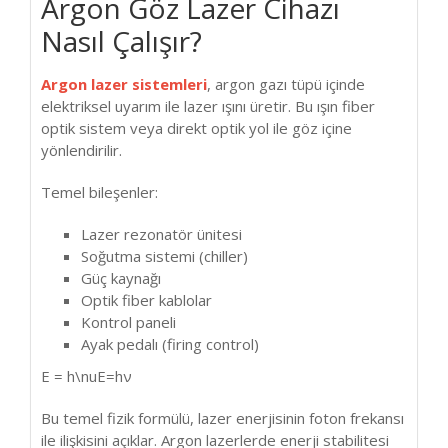
Argon Göz Lazer Cihazı
Nasıl Çalışır?
Argon lazer sistemleri
, argon gazı tüpü içinde
elektriksel uyarım ile lazer ışını üretir. Bu ışın fiber
optik sistem veya direkt optik yol ile göz içine
yönlendirilir.
Temel bileşenler:
Lazer rezonatör ünitesi
Soğutma sistemi (chiller)
Güç kaynağı
Optik fiber kablolar
Kontrol paneli
Ayak pedalı (firing control)
E = h\nu
E
=
h
ν
Bu temel fizik formülü, lazer enerjisinin foton frekansı
ile ilişkisini açıklar. Argon lazerlerde enerji stabilitesi