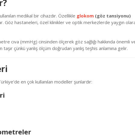
r?
llanılan medikal bir cihazdır. Özellikle
glokom
(göz tansiyonu)
ynar. Göz hastaneleri, özel klinikler ve optik merkezlerde yaygın olar
metre cıva (mmHg) cinsinden ölçerek göz sağlığı hakkında önemli ve
m taşır çünkü yanlış ölçüm doğrudan yanlış teşhis anlamına gelir.
ri
r. Türkiye’de en çok kullanılan modeller şunlardır:
ri
ometreler