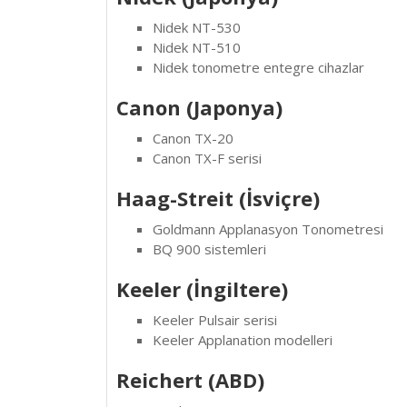
Nidek NT-530
Nidek NT-510
Nidek tonometre entegre cihazlar
Canon (Japonya)
Canon TX-20
Canon TX-F serisi
Haag-Streit (İsviçre)
Goldmann Applanasyon Tonometresi
BQ 900 sistemleri
Keeler (İngiltere)
Keeler Pulsair serisi
Keeler Applanation modelleri
Reichert (ABD)